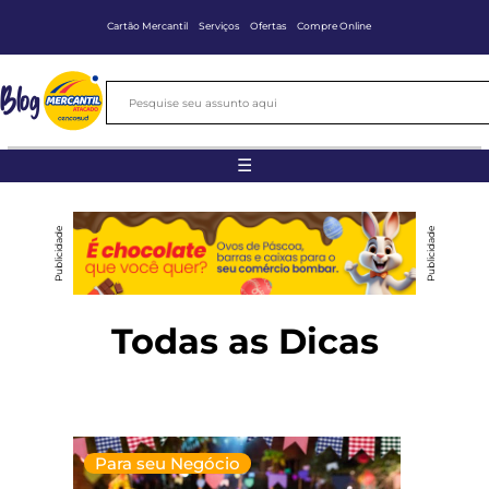
Cartão Mercantil
Serviços
Ofertas
Compre Online
Blog
☰
Publicidade
Publicidade
Todas as Dicas
Para seu Negócio