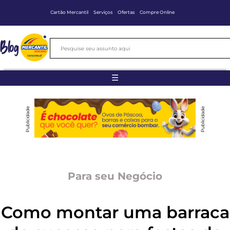
Cartão Mercantil
Serviços
Ofertas
Compre Online
Blog
☰
Publicidade
Publicidade
Para seu Negócio
Como montar uma barraca